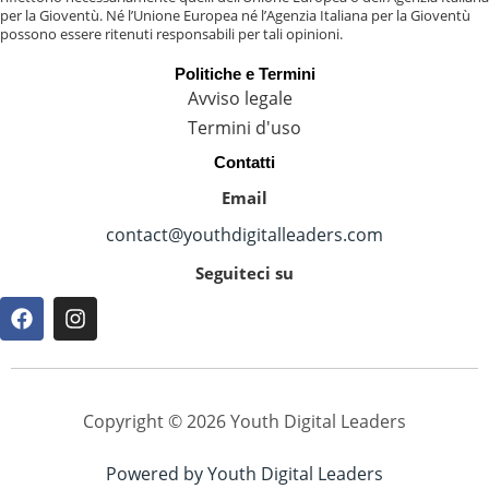
per la Gioventù. Né l’Unione Europea né l’Agenzia Italiana per la Gioventù
possono essere ritenuti responsabili per tali opinioni.
Politiche e Termini
Avviso legale
Termini d'uso
Contatti
Email
contact@youthdigitalleaders.com
Seguiteci su
F
I
a
n
c
s
e
t
b
a
o
g
Copyright © 2026 Youth Digital Leaders
o
r
k
a
Powered by Youth Digital Leaders
m